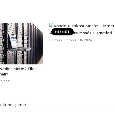
HIZMET
Anadolu Yakası Masöz Hizmetleri
admin
Temmuz 16, 2024
edir – Metin2 Files
malı?
23, 2024
retlenmişlerdir