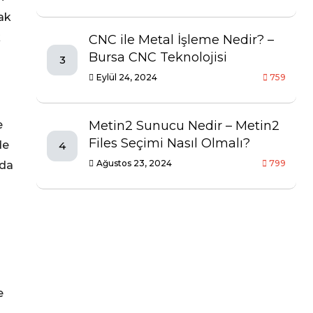
cak
k
CNC ile Metal İşleme Nedir? –
Bursa CNC Teknolojisi
3
Eylül 24, 2024
759
e
Metin2 Sunucu Nedir – Metin2
Files Seçimi Nasıl Olmalı?
de
4
Ağustos 23, 2024
799
nda
e