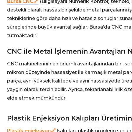
Bursa CNC
(Bilgisayarlı Nümerik Kontrol) teknoloji
destekli olarak hassas bir şekilde metal parçalarını 
tekniklerine göre daha hızlı ve hatasız sonuçlar sunar.
süreçlerinde büyük avantaj sağlar. Bursa’da CNC maki
tutmaktadır.
CNC ile Metal İşlemenin Avantajları 
CNC makinelerinin en önemli avantajlarından biri, so
mikron düzeyinde hassasiyet ile karmaşık metal parçal
parça, aynı yüksek kalitede ve aynı hassasiyetle üreti
yaygın olarak tercih edilir. Ayrıca, tekrarlanabilirlik 
elde etmek mümkündür.
Plastik Enjeksiyon Kalıpları Üretim
Plastik enjeksiyon
kalıpları, plastik ürünlerin seri ü