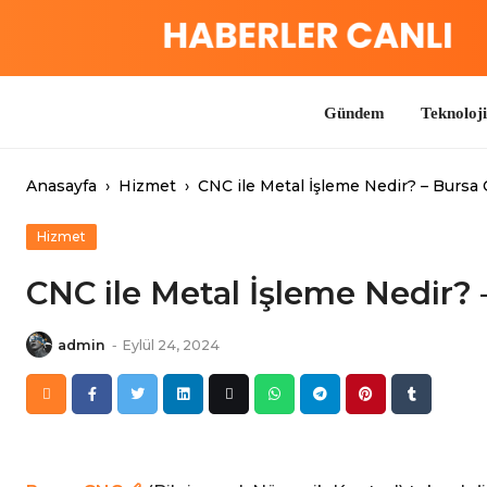
Skip
to
content
Gündem
Teknoloji
İ
Anasayfa
›
Hizmet
›
CNC ile Metal İşleme Nedir? – Bursa
Hizmet
CNC ile Metal İşleme Nedir? 
admin
-
Eylül 24, 2024