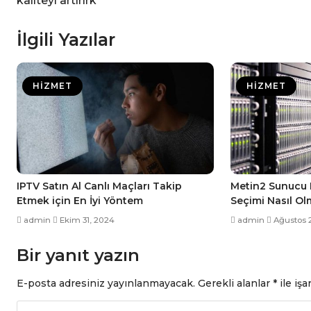
kaliteyi artırırk
İlgili Yazılar
HIZMET
HIZMET
IPTV Satın Al Canlı Maçları Takip
Metin2 Sunucu N
Etmek için En İyi Yöntem
Seçimi Nasıl Ol
admin
Ekim 31, 2024
admin
Ağustos 
Bir yanıt yazın
E-posta adresiniz yayınlanmayacak.
Gerekli alanlar
*
ile işa