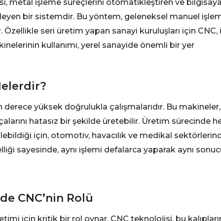
si, metal işleme süreçlerini otomatikleştiren ve bilgisay
işleyen bir sistemdir. Bu yöntem, geleneksel manuel işle
 Özellikle seri üretim yapan sanayi kuruluşları için CNC, 
nelerinin kullanımı, yerel sanayide önemli bir yer
Nelerdir?
n derece yüksek doğrulukla çalışmalarıdır. Bu makineler,
arını hatasız bir şekilde üretebilir. Üretim sürecinde h
lebildiği için, otomotiv, havacılık ve medikal sektörlerin
özelliği sayesinde, aynı işlemi defalarca yaparak aynı sonu
inde CNC’nin Rolü
retimi için kritik bir rol oynar. CNC teknolojisi, bu kalıpları