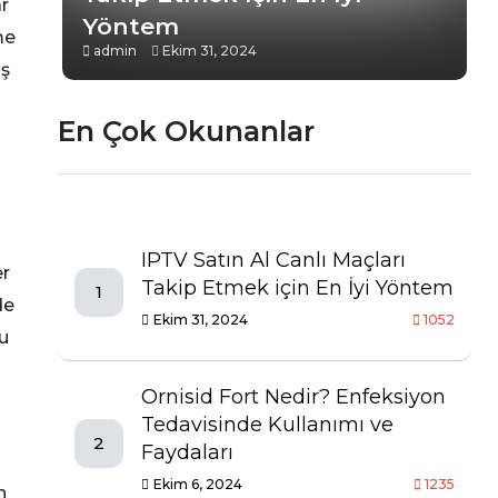
ar
Yöntem
me
admin
Ekim 31, 2024
iş
En Çok Okunanlar
IPTV Satın Al Canlı Maçları
er
Takip Etmek için En İyi Yöntem
1
de
Ekim 31, 2024
1052
cu
Ornisid Fort Nedir? Enfeksiyon
Tedavisinde Kullanımı ve
2
Faydaları
Ekim 6, 2024
1235
n